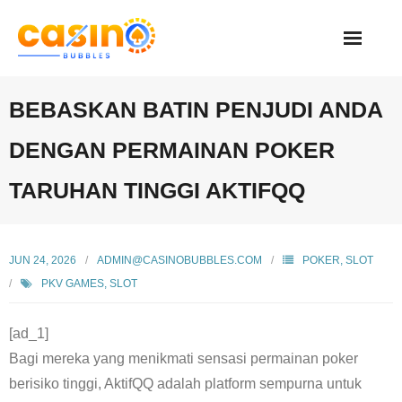
Skip
to
content
BEBASKAN BATIN PENJUDI ANDA
DENGAN PERMAINAN POKER
TARUHAN TINGGI AKTIFQQ
JUN 24, 2026
ADMIN@CASINOBUBBLES.COM
POKER
,
SLOT
PKV GAMES
,
SLOT
[ad_1]
Bagi mereka yang menikmati sensasi permainan poker
berisiko tinggi, AktifQQ adalah platform sempurna untuk