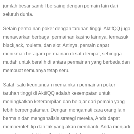
jumlah besar sambil bersaing dengan pemain lain dari
seluruh dunia.
Selain permainan poker dengan taruhan tinggi, AktifQQ juga
menawarkan berbagai permainan kasino lainnya, termasuk
blackjack, roulette, dan slot. Artinya, pemain dapat
menikmati beragam permainan di satu tempat, sehingga
mudah untuk beralih di antara permainan yang berbeda dan
membuat semuanya tetap seru.
Salah satu keuntungan memainkan permainan poker
taruhan tinggi di AktifQQ adalah kesempatan untuk
meningkatkan keterampilan dan belajar dari pemain yang
lebih berpengalaman. Dengan mengamati cara orang lain
bermain dan menganalisis strategi mereka, Anda dapat
memperoleh tip dan trik yang akan membantu Anda menjadi