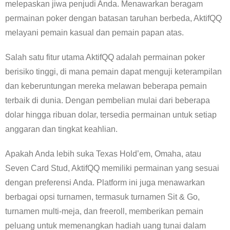
melepaskan jiwa penjudi Anda. Menawarkan beragam
permainan poker dengan batasan taruhan berbeda, AktifQQ
melayani pemain kasual dan pemain papan atas.
Salah satu fitur utama AktifQQ adalah permainan poker
berisiko tinggi, di mana pemain dapat menguji keterampilan
dan keberuntungan mereka melawan beberapa pemain
terbaik di dunia. Dengan pembelian mulai dari beberapa
dolar hingga ribuan dolar, tersedia permainan untuk setiap
anggaran dan tingkat keahlian.
Apakah Anda lebih suka Texas Hold’em, Omaha, atau
Seven Card Stud, AktifQQ memiliki permainan yang sesuai
dengan preferensi Anda. Platform ini juga menawarkan
berbagai opsi turnamen, termasuk turnamen Sit & Go,
turnamen multi-meja, dan freeroll, memberikan pemain
peluang untuk memenangkan hadiah uang tunai dalam