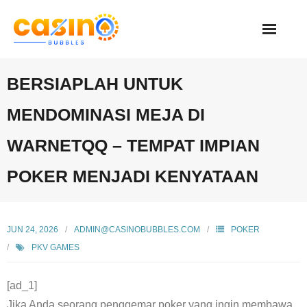
Skip
to
content
BERSIAPLAH UNTUK
MENDOMINASI MEJA DI
WARNETQQ – TEMPAT IMPIAN
POKER MENJADI KENYATAAN
JUN 24, 2026
ADMIN@CASINOBUBBLES.COM
POKER
PKV GAMES
[ad_1]
Jika Anda seorang penggemar poker yang ingin membawa